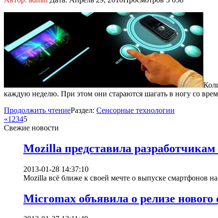
Кол
каждую неделю. При этом они стараются шагать в ногу со врем
Продолжить чтение
Раздел:
Сенсорные технологии
«
1
2
3
4
5
Свежие новости
Mozilla представила разработчикам
2013-01-28 14:37:10
Mozilla всё ближе к своей мечте о выпуске смартфонов на 
Micromax объявила о релизе новог